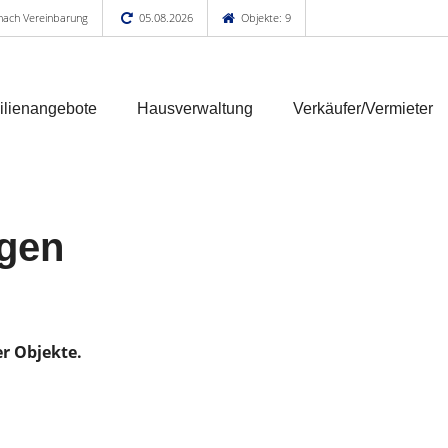
 nach Vereinbarung
05.08.2026
Objekte: 9
lienangebote
Hausverwaltung
Verkäufer/Vermieter
ngen
er Objekte.