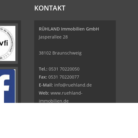
KONTAKT
RÜHLAND Immobilien GmbH
Jasperallee 28
38102 Braunschweig
Tel.:
0531 70220050
Fax:
0531 70220077
E-Mail:
info@ruehland.de
Web:
www.ruehland-
immobilien.de