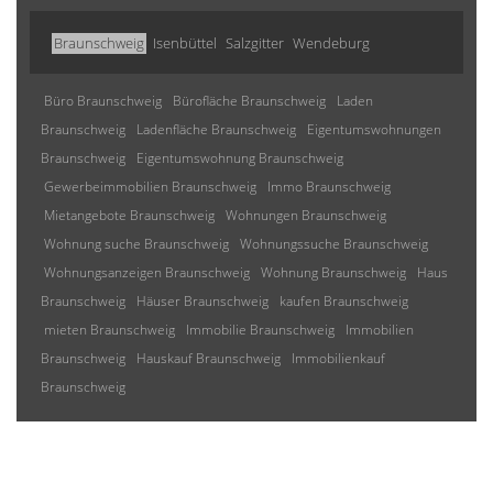
Braunschweig
Isenbüttel
Salzgitter
Wendeburg
Büro Braunschweig
Bürofläche Braunschweig
Laden
Braunschweig
Ladenfläche Braunschweig
Eigentumswohnungen
Braunschweig
Eigentumswohnung Braunschweig
Gewerbeimmobilien Braunschweig
Immo Braunschweig
Mietangebote Braunschweig
Wohnungen Braunschweig
Wohnung suche Braunschweig
Wohnungssuche Braunschweig
Wohnungsanzeigen Braunschweig
Wohnung Braunschweig
Haus
Braunschweig
Häuser Braunschweig
kaufen Braunschweig
mieten Braunschweig
Immobilie Braunschweig
Immobilien
Braunschweig
Hauskauf Braunschweig
Immobilienkauf
Braunschweig