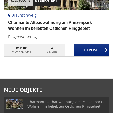
152.100,- €
RESERVIERT
Braunschweig
Charmante Altbauwohnung am Prinzenpark -
Wohnen im beliebten Östlichen Ringgebiet
Etagenwohnung
60,84 m²
2
WOHNFLÄCHE
ZIMMER
NEUE OBJEKTE
Charmante Altbauwohnung am Prinzenpark -
Wohnen im beliebten Östlichen Ringgebiet