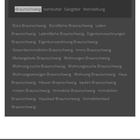
Braunschweig
Isenbüttel
Salzgitter
Wendeburg
Büro Braunschweig
Bürofläche Braunschweig
Laden
Braunschweig
Ladenfläche Braunschweig
Eigentumswohnungen
Braunschweig
Eigentumswohnung Braunschweig
Gewerbeimmobilien Braunschweig
Immo Braunschweig
Mietangebote Braunschweig
Wohnungen Braunschweig
Wohnung suche Braunschweig
Wohnungssuche Braunschweig
Wohnungsanzeigen Braunschweig
Wohnung Braunschweig
Haus
Braunschweig
Häuser Braunschweig
kaufen Braunschweig
mieten Braunschweig
Immobilie Braunschweig
Immobilien
Braunschweig
Hauskauf Braunschweig
Immobilienkauf
Braunschweig