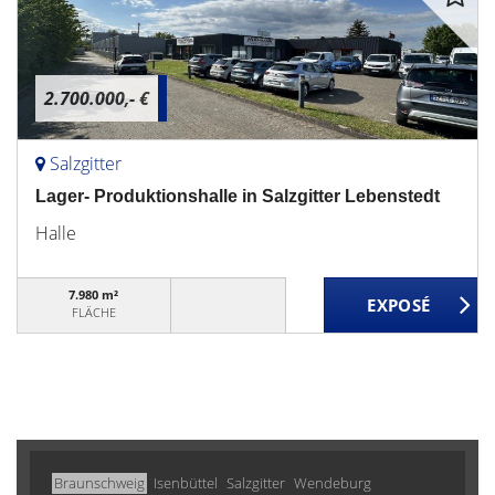
2.700.000,- €
Salzgitter
Lager- Produktionshalle in Salzgitter Lebenstedt
Halle
7.980 m²
FLÄCHE
Braunschweig
Isenbüttel
Salzgitter
Wendeburg