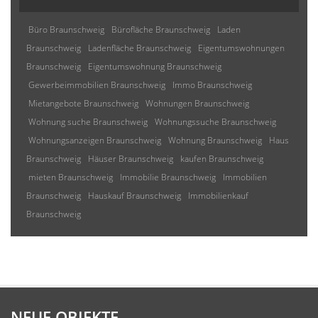
Büro Braunschweig
Bürofläche Braunschweig
Laden
Braunschweig
Ladenfläche Braunschweig
Eigentumswohnungen
Braunschweig
Eigentumswohnung Braunschweig
Gewerbeimmobilien Braunschweig
Immo Braunschweig
Mietangebote Braunschweig
Wohnungen Braunschweig
Wohnung suche Braunschweig
Wohnungssuche Braunschweig
Wohnungsanzeigen Braunschweig
Wohnung Braunschweig
Haus
Braunschweig
Häuser Braunschweig
kaufen Braunschweig
mieten Braunschweig
Immobilie Braunschweig
Immobilien
Braunschweig
Hauskauf Braunschweig
Immobilienkauf
Braunschweig
NEUE OBJEKTE