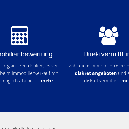
obilienbewertung
Direktvermittlu
in Irrglaube zu denken, es sei
Zahlreiche Immobilien werde
, beim Immobilienverkauf mit
diskret angeboten
und 
 möglichst hohen ...
mehr
diskret vermittelt.
me
ngen wir die Interessen von