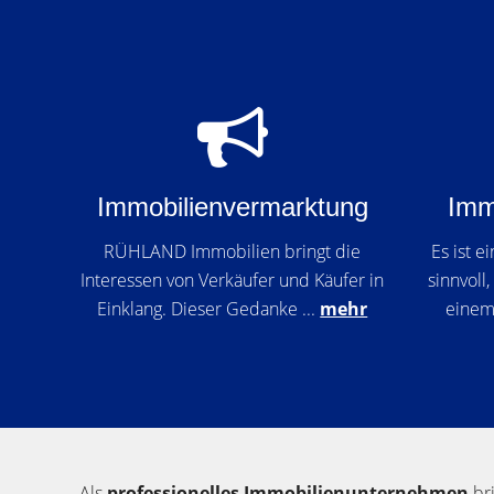
Immobilienvermarktung
Imm
RÜHLAND Immobilien bringt die
Es ist e
Interessen von Verkäufer und Käufer in
sinnvoll
Einklang. Dieser Gedanke ...
mehr
einem
Als
professionelles Immobilienunternehmen
bri