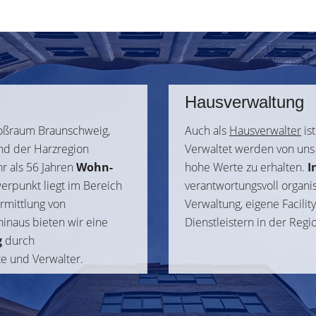
Hausverwaltung
roßraum Braunschweig,
Auch als
Hausverwalter
is
und der Harzregion
Verwaltet werden von uns
r als 56 Jahren
Wohn-
hohe Werte zu erhalten.
I
werpunkt liegt im Bereich
verantwortungsvoll organi
rmittlung von
Verwaltung, eigene Facili
inaus bieten wir eine
Dienstleistern in der Regi
g
durch
e und Verwalter.