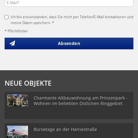
Ich bin einverstanden, dass Sie mich per Telefon/E-Mail kontaktieren und
meine Daten speichern. *
* Pflichtfelder
Absenden
NEUE OBJEKTE
Charmante Altbauwohnung am Prinzenpark -
Wohnen im beliebten Östlichen Ringgebiet
Büroetage an der Hansestraße