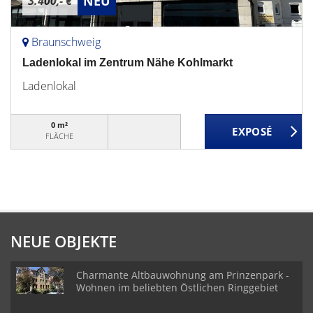
NEU
3.400,- €
Braunschweig
Ladenlokal im Zentrum Nähe Kohlmarkt
Ladenlokal
0 m²
FLÄCHE
NEUE OBJEKTE
Charmante Altbauwohnung am Prinzenpark -
Wohnen im beliebten Östlichen Ringgebiet