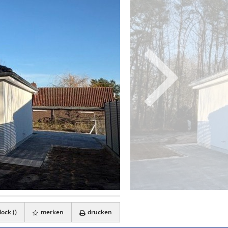
ock (
)
merken
drucken