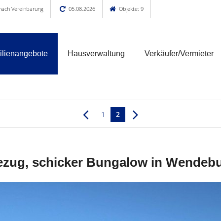
 nach Vereinbarung
05.08.2026
Objekte: 9
lienangebote
Hausverwaltung
Verkäufer/Vermieter
1
2
zug, schicker Bungalow in Wendeb