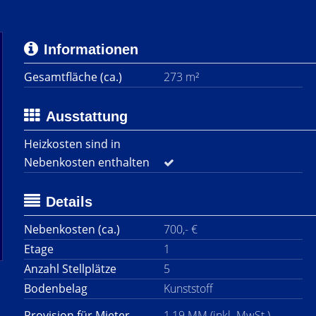
Informationen
Gesamtfläche (ca.)
273 m²
Ausstattung
Heizkosten sind in
Nebenkosten enthalten
Details
Nebenkosten (ca.)
700,- €
Etage
1
Anzahl Stellplätze
5
Bodenbelag
Kunststoff
Provision für Mieter
1,19 MM (inkl. MwSt.)