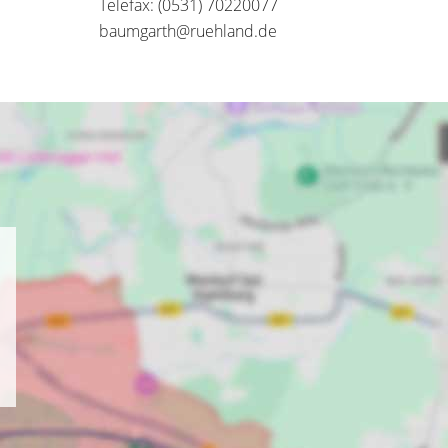
Telefax: (0531) 70220077
baumgarth@ruehland.de