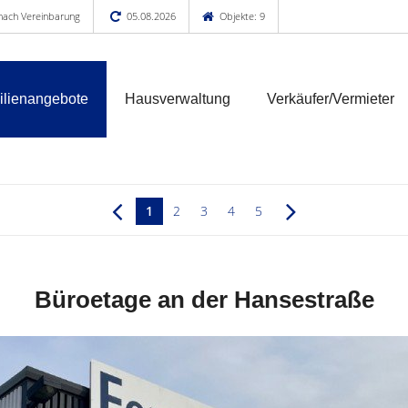
 nach Vereinbarung
05.08.2026
Objekte: 9
lienangebote
Hausverwaltung
Verkäufer/Vermieter
1
2
3
4
5
Büroetage an der Hansestraße