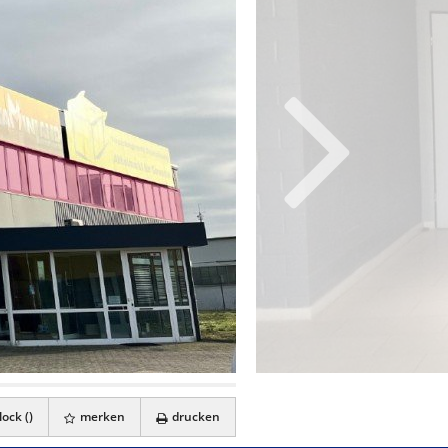
ock (
)
merken
drucken