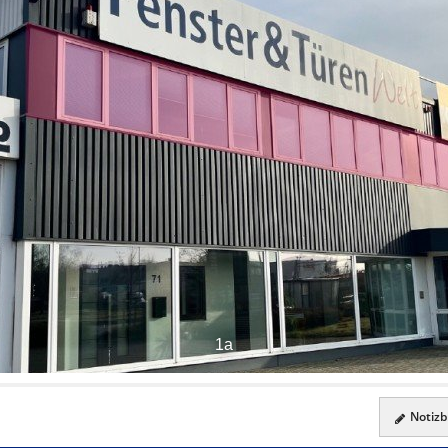
1a
Notizbl